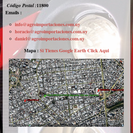
11800
Código Postal
:
Emails :
info@agroimportaciones.com.uy
horacio@agroimportaciones.com.uy
daniel@agroimportaciones.com.uy
Mapa :
Si Tienes Google Earth Click Aqui