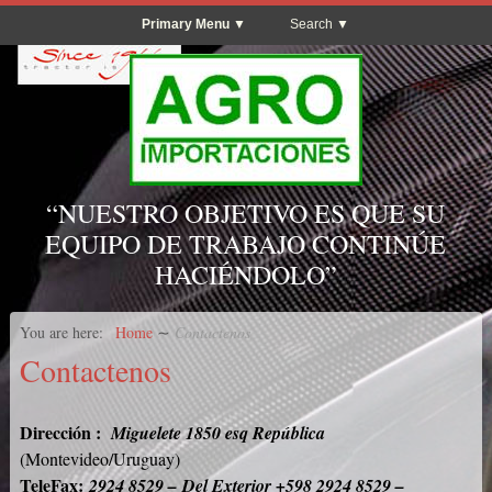
Primary Menu
Search
“NUESTRO OBJETIVO ES QUE SU
EQUIPO DE TRABAJO CONTINÚE
HACIÉNDOLO”
You are here:
Home
∼
Contactenos
Contactenos
Dirección :
Miguelete 1850 esq República
(Montevideo/Uruguay)
TeleFax:
2924 8529 – Del Exterior +598 2924 8529 –