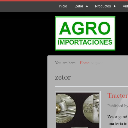
Inicio
Zetor
Productos
Vi
You are here:
Home
∼
zetor
zetor
Tracto
Published b
Zetor ganó 
una feria i