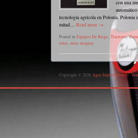
con una med
automático 
tecnología agrícola en Polonia. Polonia 
mitad…
Read more →
Posted in
Equipos De Riego
,
Tractores
,
Zeto
zetor
,
zetor uruguay
Copyright © 2026
Agro Importaciones - Ven