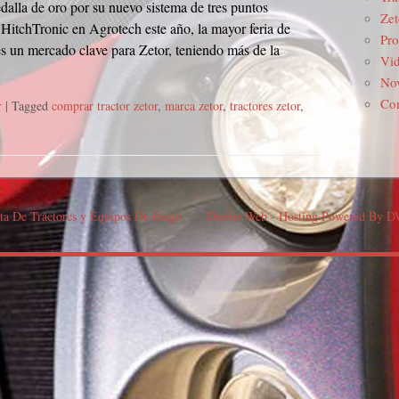
alla de oro por su nuevo sistema de tres puntos
Zet
HitchTronic en Agrotech este año, la mayor feria de
Pro
es un mercado clave para Zetor, teniendo más de la
Vi
No
Con
r
| Tagged
comprar tractor zetor
,
marca zetor
,
tractores zetor
,
ta De Tractores y Equipos De Riego
.
<
Diseño Web
-
Hosting Powered By 