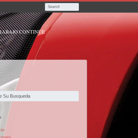
TRABAJO CONTINÚE
s
cio
ctores