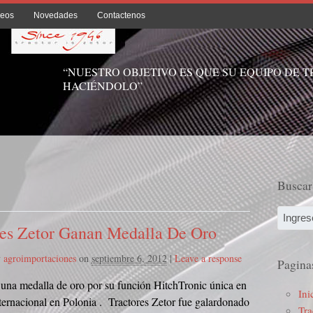
deos
Novedades
Contactenos
“NUESTRO OBJETIVO ES QUE SU EQUIPO DE 
HACIÉNDOLO”
Buscar
res Zetor Ganan Medalla De Oro
y
agroimportaciones
on
septiembre 6, 2012
|
Leave a response
Pagina
una medalla de oro por su función HitchTronic única en
Ini
nternacional en Polonia . Tractores Zetor fue galardonado
Tra