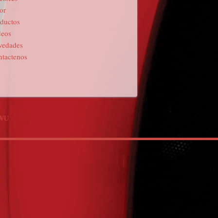
or
ductos
deos
vedades
tactenos
DWU