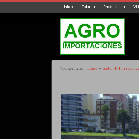
Inicio
Zetor
Productos
Vi
You are here:
Home
∼
Zetor 4911 reacondi