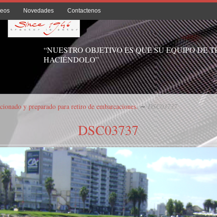
deos
Novedades
Contactenos
“NUESTRO OBJETIVO ES QUE SU EQUIPO DE 
HACIÉNDOLO”
cionado y preparado para retiro de embarcaciones.
∼
DSC03737
DSC03737