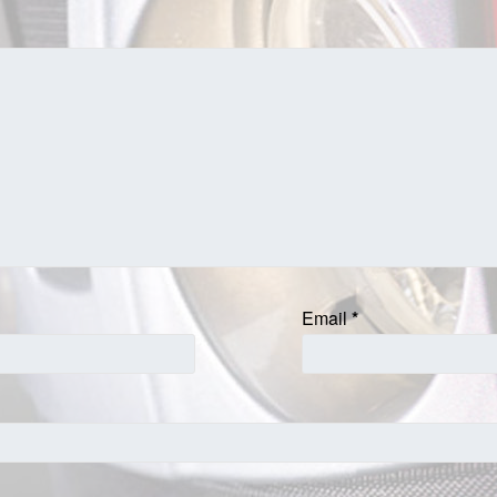
Email
*