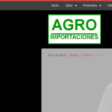
Inicio
Zetor
Productos
Vi
You are here:
Home
∼
Zetor
∼
6945