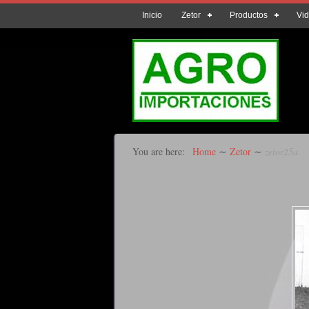
Inicio
Zetor
Productos
Vi
You are here:
Home
∼
Zetor
∼
zetor25a